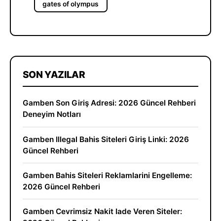
gates of olympus
SON YAZILAR
Gamben Son Giriş Adresi: 2026 Güncel Rehberi
Deneyim Notları
Gamben Illegal Bahis Siteleri Giriş Linki: 2026
Güncel Rehberi
Gamben Bahis Siteleri Reklamlarini Engelleme:
2026 Güncel Rehberi
Gamben Cevrimsiz Nakit Iade Veren Siteler: