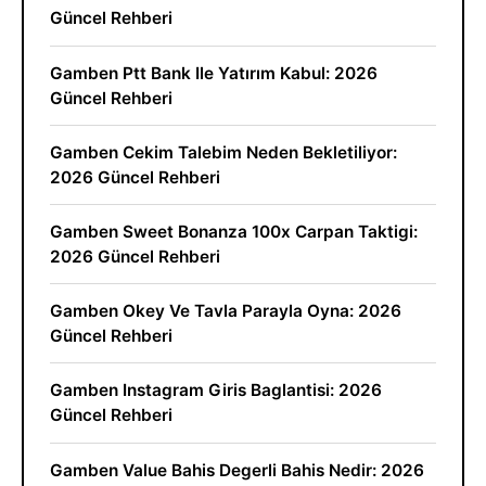
Güncel Rehberi
Gamben Ptt Bank Ile Yatırım Kabul: 2026
Güncel Rehberi
Gamben Cekim Talebim Neden Bekletiliyor:
2026 Güncel Rehberi
Gamben Sweet Bonanza 100x Carpan Taktigi:
2026 Güncel Rehberi
Gamben Okey Ve Tavla Parayla Oyna: 2026
Güncel Rehberi
Gamben Instagram Giris Baglantisi: 2026
Güncel Rehberi
Gamben Value Bahis Degerli Bahis Nedir: 2026