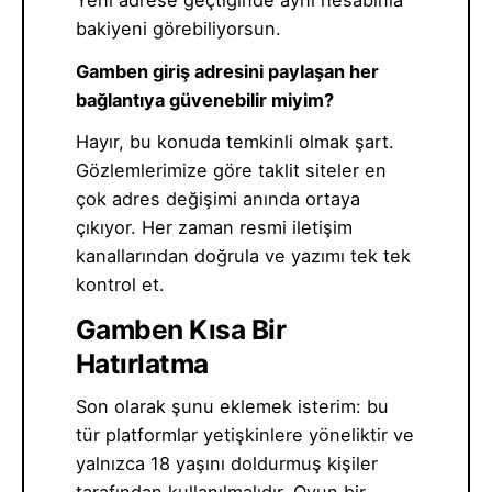
bakiyeni görebiliyorsun.
Gamben giriş adresini paylaşan her
bağlantıya güvenebilir miyim?
Hayır, bu konuda temkinli olmak şart.
Gözlemlerimize göre taklit siteler en
çok adres değişimi anında ortaya
çıkıyor. Her zaman resmi iletişim
kanallarından doğrula ve yazımı tek tek
kontrol et.
Gamben Kısa Bir
Hatırlatma
Son olarak şunu eklemek isterim: bu
tür platformlar yetişkinlere yöneliktir ve
yalnızca 18 yaşını doldurmuş kişiler
tarafından kullanılmalıdır. Oyun bir