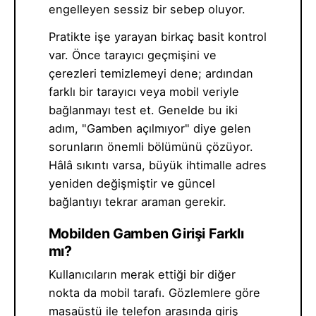
engelleyen sessiz bir sebep oluyor.
Pratikte işe yarayan birkaç basit kontrol
var. Önce tarayıcı geçmişini ve
çerezleri temizlemeyi dene; ardından
farklı bir tarayıcı veya mobil veriyle
bağlanmayı test et. Genelde bu iki
adım, "Gamben açılmıyor" diye gelen
sorunların önemli bölümünü çözüyor.
Hâlâ sıkıntı varsa, büyük ihtimalle adres
yeniden değişmiştir ve güncel
bağlantıyı tekrar araman gerekir.
Mobilden Gamben Girişi Farklı
mı?
Kullanıcıların merak ettiği bir diğer
nokta da mobil tarafı. Gözlemlere göre
masaüstü ile telefon arasında giriş