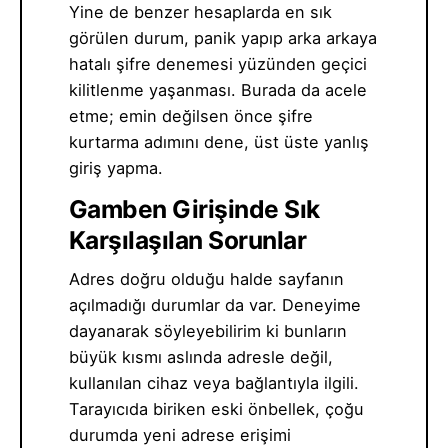
Yine de benzer hesaplarda en sık
görülen durum, panik yapıp arka arkaya
hatalı şifre denemesi yüzünden geçici
kilitlenme yaşanması. Burada da acele
etme; emin değilsen önce şifre
kurtarma adımını dene, üst üste yanlış
giriş yapma.
Gamben Girişinde Sık
Karşılaşılan Sorunlar
Adres doğru olduğu halde sayfanın
açılmadığı durumlar da var. Deneyime
dayanarak söyleyebilirim ki bunların
büyük kısmı aslında adresle değil,
kullanılan cihaz veya bağlantıyla ilgili.
Tarayıcıda biriken eski önbellek, çoğu
durumda yeni adrese erişimi