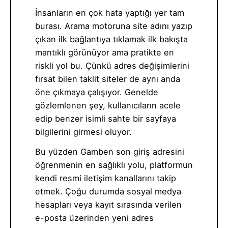
İnsanların en çok hata yaptığı yer tam
burası. Arama motoruna site adını yazıp
çıkan ilk bağlantıya tıklamak ilk bakışta
mantıklı görünüyor ama pratikte en
riskli yol bu. Çünkü adres değişimlerini
fırsat bilen taklit siteler de aynı anda
öne çıkmaya çalışıyor. Genelde
gözlemlenen şey, kullanıcıların acele
edip benzer isimli sahte bir sayfaya
bilgilerini girmesi oluyor.
Bu yüzden Gamben son giriş adresini
öğrenmenin en sağlıklı yolu, platformun
kendi resmi iletişim kanallarını takip
etmek. Çoğu durumda sosyal medya
hesapları veya kayıt sırasında verilen
e-posta üzerinden yeni adres