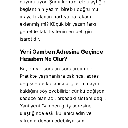
duyuruluyor. Şunu kontrol et: ulaştığın
bağlantının yazımı birebir doğru mu,
araya fazladan harf ya da rakam
eklenmiş mi? Küçük bir yazım farkı
genelde taklit sitenin en belirgin
işaretidir.
Yeni Gamben Adresine Geçince
Hesabım Ne Olur?
Bu, en sık sorulan sorulardan biri.
Pratikte yaşananlara bakınca, adres
değişse de kullanıcı bilgilerinin aynı
kaldığını söyleyebiliriz; çünkü değişen
sadece alan adı, arkadaki sistem değil.
Yani yeni Gamben giriş adresine
ulaştığında eski kullanıcı adın ve
şifrenle devam edebiliyorsun.