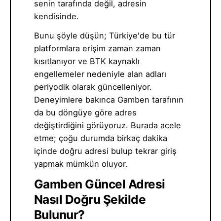
senin tarafında değil, adresin
kendisinde.
Bunu şöyle düşün; Türkiye'de bu tür
platformlara erişim zaman zaman
kısıtlanıyor ve BTK kaynaklı
engellemeler nedeniyle alan adları
periyodik olarak güncelleniyor.
Deneyimlere bakınca Gamben tarafının
da bu döngüye göre adres
değiştirdiğini görüyoruz. Burada acele
etme; çoğu durumda birkaç dakika
içinde doğru adresi bulup tekrar giriş
yapmak mümkün oluyor.
Gamben Güncel Adresi
Nasıl Doğru Şekilde
Bulunur?