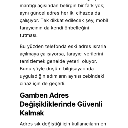
mantığı açısından belirgin bir fark yok;
aynı güncel adres her iki cihazda da
çalışıyor. Tek dikkat edilecek şey, mobil
tarayıcının da kendi önbelleğini
tutması.
Bu yüzden telefonda eski adres ısrarla
açılmaya çalışıyorsa, tarayıcı verilerini
temizlemek genelde yeterli oluyor.
Bunu şöyle düşün: bilgisayarında
uyguladığın adımların aynısı cebindeki
cihaz için de geçerli.
Gamben Adres
Değişikliklerinde Güvenli
Kalmak
Adres sık değiştiği için kullanıcıların en