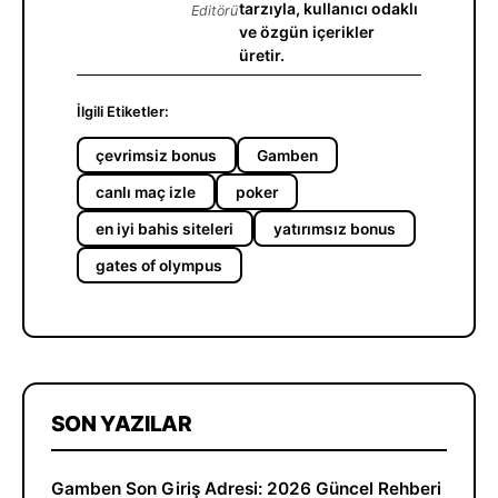
tarzıyla, kullanıcı odaklı
Editörü
ve özgün içerikler
üretir.
İlgili Etiketler:
çevrimsiz bonus
Gamben
canlı maç izle
poker
en iyi bahis siteleri
yatırımsız bonus
gates of olympus
SON YAZILAR
Gamben Son Giriş Adresi: 2026 Güncel Rehberi