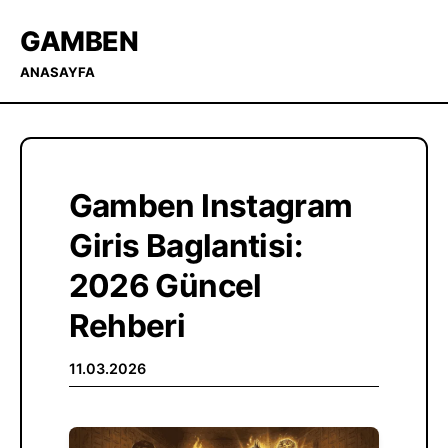
GAMBEN
ANASAYFA
Gamben Instagram
Giris Baglantisi:
2026 Güncel
Rehberi
11.03.2026