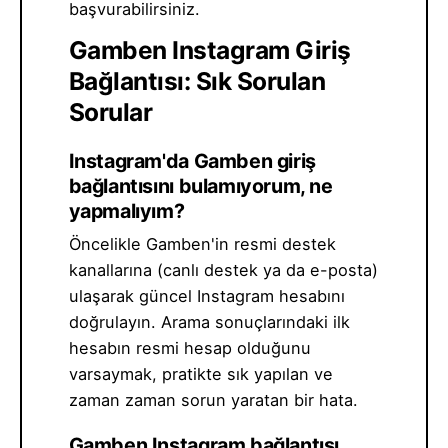
başvurabilirsiniz.
Gamben Instagram Giriş
Bağlantısı: Sık Sorulan
Sorular
Instagram'da Gamben giriş
bağlantısını bulamıyorum, ne
yapmalıyım?
Öncelikle Gamben'in resmi destek
kanallarına (canlı destek ya da e-posta)
ulaşarak güncel Instagram hesabını
doğrulayın. Arama sonuçlarındaki ilk
hesabın resmi hesap olduğunu
varsaymak, pratikte sık yapılan ve
zaman zaman sorun yaratan bir hata.
Gamben Instagram bağlantısı