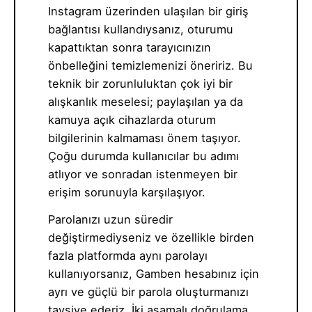
Instagram üzerinden ulaşılan bir giriş
bağlantısı kullandıysanız, oturumu
kapattıktan sonra tarayıcınızın
önbelleğini temizlemenizi öneririz. Bu
teknik bir zorunluluktan çok iyi bir
alışkanlık meselesi; paylaşılan ya da
kamuya açık cihazlarda oturum
bilgilerinin kalmaması önem taşıyor.
Çoğu durumda kullanıcılar bu adımı
atlıyor ve sonradan istenmeyen bir
erişim sorunuyla karşılaşıyor.
Parolanızı uzun süredir
değiştirmediyseniz ve özellikle birden
fazla platformda aynı parolayı
kullanıyorsanız, Gamben hesabınız için
ayrı ve güçlü bir parola oluşturmanızı
tavsiye ederiz. İki aşamalı doğrulama