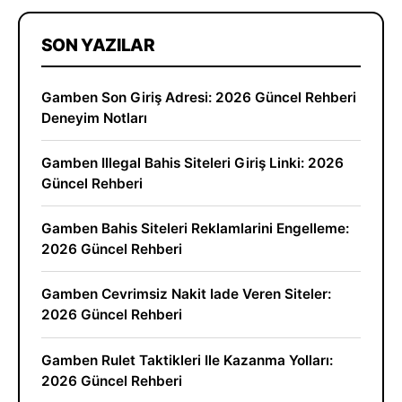
SON YAZILAR
Gamben Son Giriş Adresi: 2026 Güncel Rehberi
Deneyim Notları
Gamben Illegal Bahis Siteleri Giriş Linki: 2026
Güncel Rehberi
Gamben Bahis Siteleri Reklamlarini Engelleme:
2026 Güncel Rehberi
Gamben Cevrimsiz Nakit Iade Veren Siteler:
2026 Güncel Rehberi
Gamben Rulet Taktikleri Ile Kazanma Yolları:
2026 Güncel Rehberi