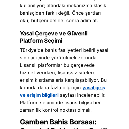
kullanılıyor; altındaki mekanizma klasik
bahisçiden farklı değil. Önce şartları
oku, bütçeni belirle, sonra adım at.
Yasal Çerçeve ve Güvenli
Platform Seçimi
Türkiye'de bahis faaliyetleri belirli yasal
sınırlar içinde yürütülmek zorunda.
Lisanslı platformlar bu çerçevede
hizmet verirken, lisanssız sitelere
erişim kısıtlamalarla karşılaşabiliyor. Bu
konuda daha fazla bilgi için
yasal giriş
ve erişim bilgileri
sayfası incelenebilir.
Platform seçiminde lisans bilgisi her
zaman ilk kontrol noktası olmalı.
Gamben Bahis Borsası: