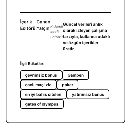
İçerik
Canan
—
Güncel verileri anlık
Kıdemli
Editörü:
Yalçın
olarak izleyen çalışma
İçerik
tarzıyla, kullanıcı odaklı
Editörü
ve özgün içerikler
üretir.
İlgili Etiketler:
çevrimsiz bonus
Gamben
canlı maç izle
poker
en iyi bahis siteleri
yatırımsız bonus
gates of olympus