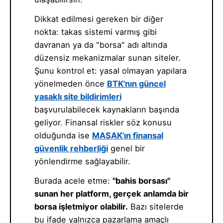
Dikkat edilmesi gereken bir diğer
nokta: takas sistemi varmış gibi
davranan ya da "borsa" adı altında
düzensiz mekanizmalar sunan siteler.
Şunu kontrol et: yasal olmayan yapılara
yönelmeden önce
BTK'nın güncel
yasaklı site bildirimleri
başvurulabilecek kaynakların başında
geliyor. Finansal riskler söz konusu
olduğunda ise
MASAK'ın finansal
güvenlik rehberliği
genel bir
yönlendirme sağlayabilir.
Burada acele etme:
"bahis borsası"
sunan her platform, gerçek anlamda bir
borsa işletmiyor olabilir.
Bazı sitelerde
bu ifade yalnızca pazarlama amaçlı