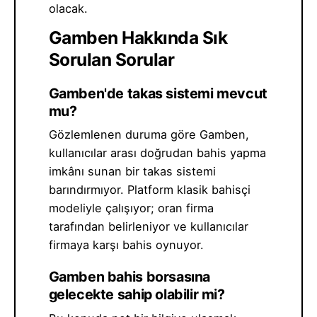
olacak.
Gamben Hakkında Sık
Sorulan Sorular
Gamben'de takas sistemi mevcut
mu?
Gözlemlenen duruma göre Gamben,
kullanıcılar arası doğrudan bahis yapma
imkânı sunan bir takas sistemi
barındırmıyor. Platform klasik bahisçi
modeliyle çalışıyor; oran firma
tarafından belirleniyor ve kullanıcılar
firmaya karşı bahis oynuyor.
Gamben bahis borsasına
gelecekte sahip olabilir mi?