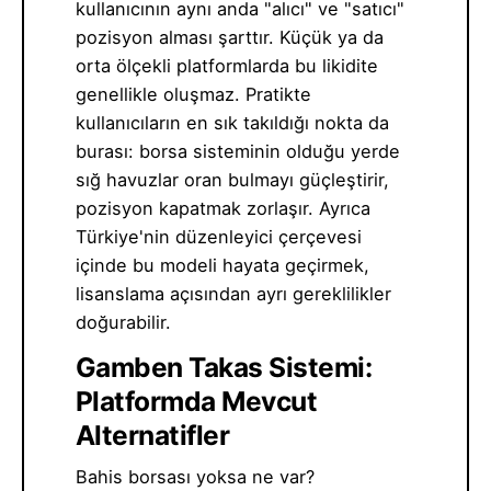
kullanıcının aynı anda "alıcı" ve "satıcı"
pozisyon alması şarttır. Küçük ya da
orta ölçekli platformlarda bu likidite
genellikle oluşmaz. Pratikte
kullanıcıların en sık takıldığı nokta da
burası: borsa sisteminin olduğu yerde
sığ havuzlar oran bulmayı güçleştirir,
pozisyon kapatmak zorlaşır. Ayrıca
Türkiye'nin düzenleyici çerçevesi
içinde bu modeli hayata geçirmek,
lisanslama açısından ayrı gereklilikler
doğurabilir.
Gamben Takas Sistemi:
Platformda Mevcut
Alternatifler
Bahis borsası yoksa ne var?