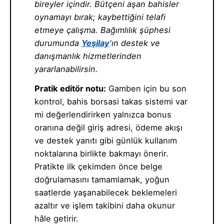
bireyler içindir. Bütçeni aşan bahisler
oynamayı bırak; kaybettiğini telafi
etmeye çalışma. Bağımlılık şüphesi
durumunda
Yeşilay
'ın destek ve
danışmanlık hizmetlerinden
yararlanabilirsin.
Pratik editör notu:
Gamben için bu son
kontrol, bahis borsasi takas sistemi var
mi değerlendirirken yalnızca bonus
oranına değil giriş adresi, ödeme akışı
ve destek yanıtı gibi günlük kullanım
noktalarına birlikte bakmayı önerir.
Pratikte ilk çekimden önce belge
doğrulamasını tamamlamak, yoğun
saatlerde yaşanabilecek beklemeleri
azaltır ve işlem takibini daha okunur
hâle getirir.