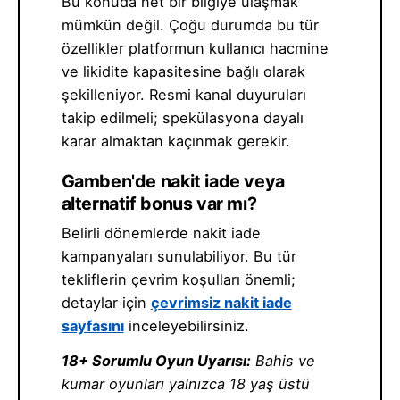
Bu konuda net bir bilgiye ulaşmak
mümkün değil. Çoğu durumda bu tür
özellikler platformun kullanıcı hacmine
ve likidite kapasitesine bağlı olarak
şekilleniyor. Resmi kanal duyuruları
takip edilmeli; spekülasyona dayalı
karar almaktan kaçınmak gerekir.
Gamben'de nakit iade veya
alternatif bonus var mı?
Belirli dönemlerde nakit iade
kampanyaları sunulabiliyor. Bu tür
tekliflerin çevrim koşulları önemli;
detaylar için
çevrimsiz nakit iade
sayfasını
inceleyebilirsiniz.
18+ Sorumlu Oyun Uyarısı:
Bahis ve
kumar oyunları yalnızca 18 yaş üstü