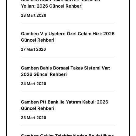
Yolları: 2026 Güncel Rehberi
28 Mart 2026
Gamben Vip Uyelere Özel Cekim Hizi: 2026
Güncel Rehberi
27 Mart 2026
Gamben Bahis Borsasi Takas Sistemi Var:
2026 Güncel Rehberi
24 Mart 2026
Gamben Ptt Bank Ile Yatırım Kabul: 2026
Güncel Rehberi
23 Mart 2026