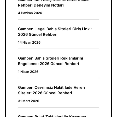
Rehberi Deneyim Notları
4 Haziran 2026
Gamben Illegal Bahis Siteleri Giriş Linki:
2026 Güncel Rehberi
14 Nisan 2026
Gamben Bahis Siteleri Reklamlarini
Engelleme: 2026 Güncel Rehberi
1 Nisan 2026
Gamben Cevrimsiz Nakit Iade Veren
Siteler: 2026 Güncel Rehberi
31 Mart 2026
Gamben Rulet Taktikleri Ile Kazanma