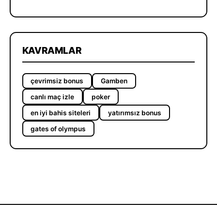
KAVRAMLAR
çevrimsiz bonus
Gamben
canlı maç izle
poker
en iyi bahis siteleri
yatırımsız bonus
gates of olympus